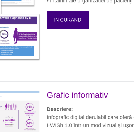
•
Întâlniri ale organizației de pacienți
IN CURAND
Grafic informativ
Descriere:
Infografic digital derulabil care ofe
I-WISh 1.0 într-un mod vizual și ușor