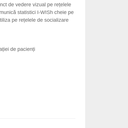
unct de vedere vizual pe rețelele
munică statistici I-WISh cheie pe
tiliza pe rețelele de socializare
ației de pacienți