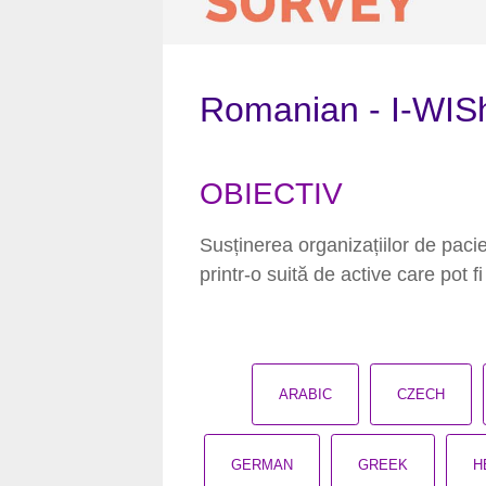
Romanian - I-W
OBIECTIV
Susținerea organizațiilor de paci
printr-o suită de active care pot fi
ARABIC
CZECH
GERMAN
GREEK
H