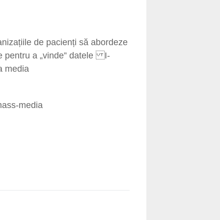
anizațiile de pacienți să abordeze
 pentru a „vinde” datele I-
ea media
 mass-media